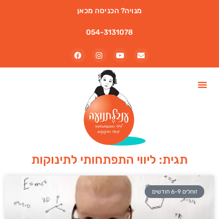
מנויה? הכניסה מכאן
054-3131078
תגית: ליווי התפתחותי לתינוקות
זוחלים 6-9 חודשים