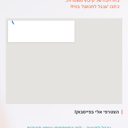
בהרחבה של קיבוץ משמרות,
כתבו 'ענבל לתנועה' בוויז!
הצטרפי אלי בפייסבוק!
‏ענבל לתנועה - ליווי התפתחותי ועיסוי תינוקות‏