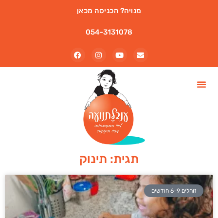
מנויה? הכניסה מכאן
054-3131078
תגית: תינוק
זוחלים 6-9 חודשים